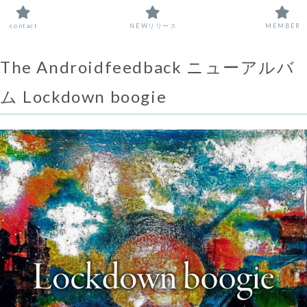
contact
NEWリリース
MEMBER
The Androidfeedback ニューアルバ
ム Lockdown boogie