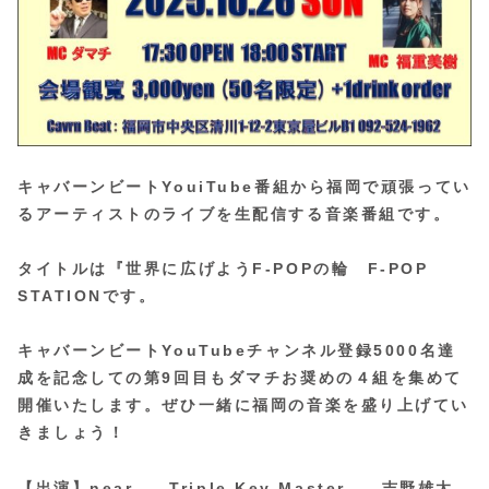
キャバーンビートYouiTube番組から福岡で頑張ってい
るアーティストのライブを生配信する音楽番組です。
タイトルは『世界に広げようF-POPの輪 F-POP
STATIONです。
キャバーンビートYouTubeチャンネル登録5000名達
成を記念しての第9回目もダマチお奨めの４組を集めて
開催いたします。ぜひ一緒に福岡の音楽を盛り上げてい
きましょう！
【出演】near , Triple Key Master , 吉野雄太