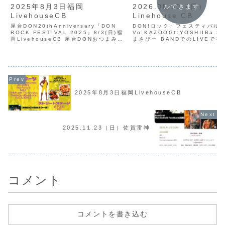
2025年8月3日福岡
2026.08.30（日）
ルできます
LivehouseCB
Linehouse CB
屋台DON20thAnniversary『DON
DON!ロック・フェスティバル
ROCK FESTIVAL 2025』8/3(日)福
Vo:KAZOOGt:YOSHIIBa：ji
岡LivehouseCB 屋台DONおつまみブ
まさぴー BANDでのLIVEです
ースあり(ミニドライカレー・ミニ唐揚げ
ROCK FESTIVAL 2026年8
など)
（日） 福岡Livehouse CB O
16:00OPEN/16:30STARTadv...
16:00／...
2025年8月3日福岡LivehouseCB
2025.11.23（日）佐賀雷神
コメント
コメントを書き込む