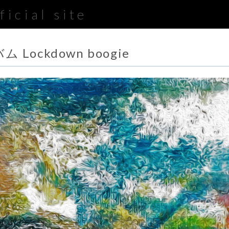
icial site
ム Lockdown boogie