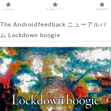
contact
NEWリリース
MEMBER
The Androidfeedback ニューアルバ
ム Lockdown boogie