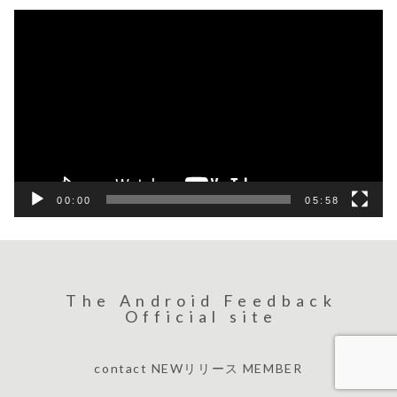
動
画
プ
レ
ー
ヤ
ー
00:00
05:58
The Android Feedback
Official site
contact
NEWリリース
MEMBER