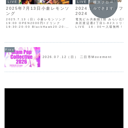
LIVE
LIVE
横スクロー
2025年7月13日小倉レモンソ
2024.10.6(日)カドフ
ルできます
ング
2024
2025.7.13（日）小倉レモンソング
電気ビル共創館1階 みらい広場
19:00 OPEN2000円+ドリンク
央区渡辺通2丁目1-82ストリー
19:30-20:00 BlackHawk20:20-
LIVE 16：00〜入場無料！
20:50 AOZ21:00-21:30 The
AndroidFeedback
2026.0７.12（日） 二日市Movement
動
画
プ
レ
ー
ヤ