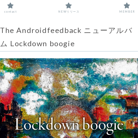
contact
NEWリリース
MEMBER
The Androidfeedback ニューアルバ
ム Lockdown boogie